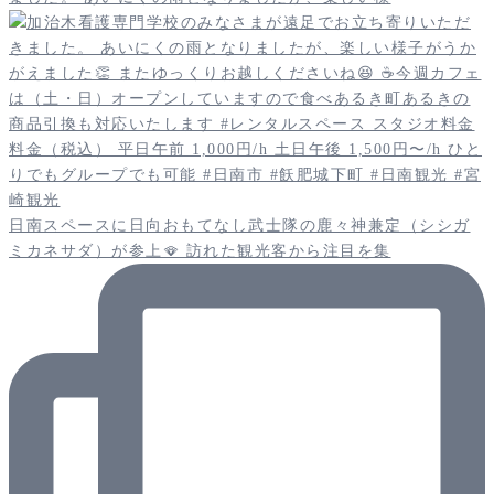
日南スペースに日向おもてなし武士隊の鹿々神兼定（シシガ
ミカネサダ）が参上🪭 訪れた観光客から注目を集