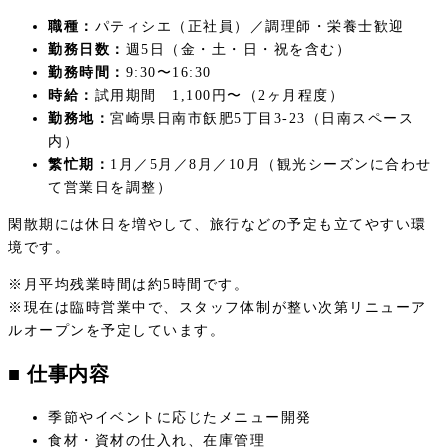
職種：
パティシエ（正社員）／調理師・栄養士歓迎
勤務日数：
週5日（金・土・日・祝を含む）
勤務時間：
9:30〜16:30
時給：
試用期間 1,100円〜（2ヶ月程度）
勤務地：
宮崎県日南市飫肥5丁目3-23（日南スペース
内）
繁忙期：
1月／5月／8月／10月（観光シーズンに合わせ
て営業日を調整）
閑散期には休日を増やして、旅行などの予定も立てやすい環
境です。
※月平均残業時間は約5時間です。
※現在は臨時営業中で、スタッフ体制が整い次第リニューア
ルオープンを予定しています。
■ 仕事内容
季節やイベントに応じたメニュー開発
食材・資材の仕入れ、在庫管理