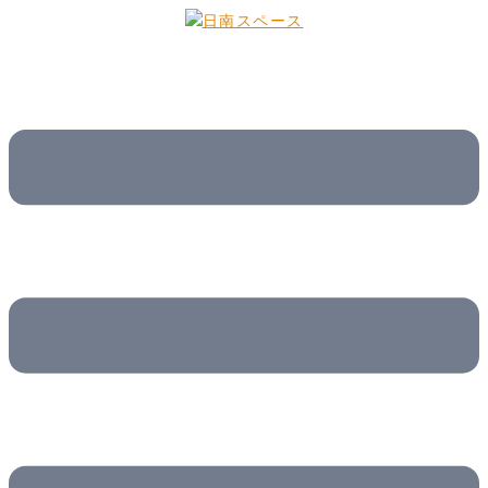
コ
ン
テ
ン
ツ
へ
ス
キ
ッ
プ