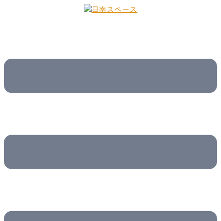
コ
ン
テ
ン
ツ
へ
ス
キ
ッ
プ