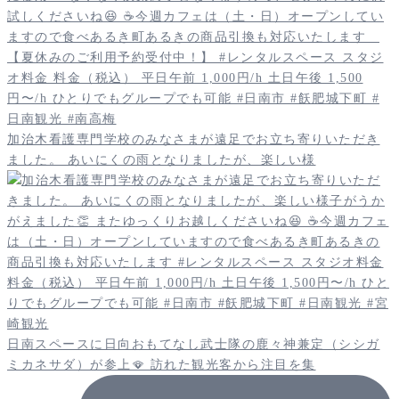
加治木看護専門学校のみなさまが遠足でお立ち寄りいただき
ました。 あいにくの雨となりましたが、楽しい様
日南スペースに日向おもてなし武士隊の鹿々神兼定（シシガ
ミカネサダ）が参上🪭 訪れた観光客から注目を集