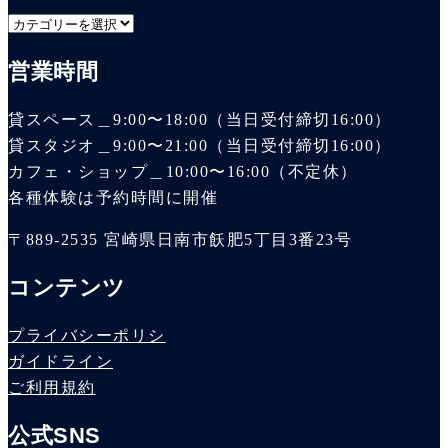
イ
カ
ブ
テ
営業時間
ゴ
リ
貸スペース＿9:00〜18:00（当日受付締切16:00）
ー
貸スタジオ＿9:00〜21:00（当日受付締切16:00）
カフェ・ショップ＿10:00〜16:00（不定休）
各種体験は予約時間に開催
〒889-2535 宮崎県日南市飫肥5丁目3番23号
コンテンツ
プライバシーポリシ
ガイドライン
ご利用規約
公式SNS