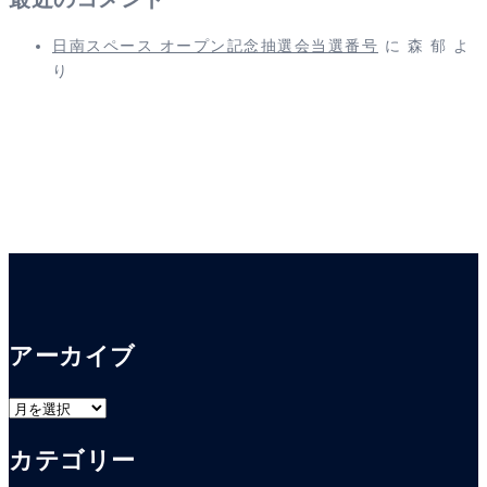
日南スペース オープン記念抽選会当選番号
に
森 郁
よ
り
アーカイブ
ア
ー
カテゴリー
カ