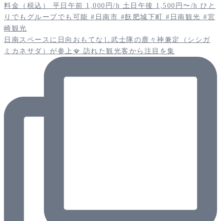
日南スペースに日向おもてなし武士隊の鹿々神兼定（シシガ
ミカネサダ）が参上🪭 訪れた観光客から注目を集