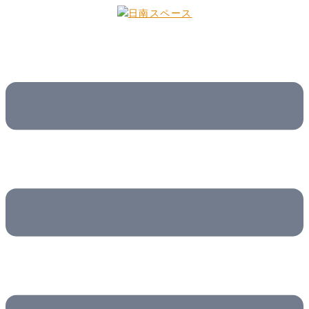
コ
ン
テ
ン
ツ
へ
ス
キ
ッ
プ