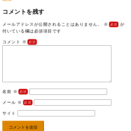
ナ
ビ
コメントを残す
ゲ
メールアドレスが公開されることはありません。
※
が
ー
付いている欄は必須項目です
シ
ョ
コメント
※
ン
名前
※
メール
※
サイト