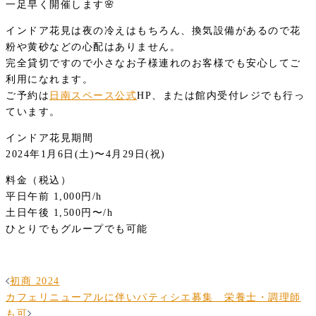
一足早く開催します🌸
インドア花見は夜の冷えはもちろん、換気設備があるので花
粉や黄砂などの心配はありません。
完全貸切ですので小さなお子様連れのお客様でも安心してご
利用になれます。
ご予約は
日南スペース公式
HP、または館内受付レジでも行っ
ています。
インドア花見期間
2024年1月6日(土)〜4月29日(祝)
料金（税込）
平日午前 1,000円/h
土日午後 1,500円〜/h
ひとりでもグループでも可能
投
初商 2024
稿
カフェリニューアルに伴いパティシエ募集 栄養士・調理師
も可